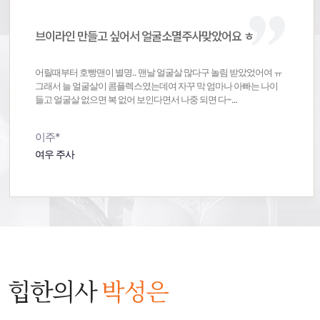
브이라인 만들고 싶어서 얼굴소멸주사맞았어요 ㅎ
어릴때부터 호빵맨이 별명.. 맨날 얼굴살 많다구 놀림 받았었어여 ㅠ
그래서 늘 얼굴살이 콤플렉스였는데여 자꾸 막 엄마나 아빠는 나이
들고 얼굴살 없으면 복 없어 보인다면서 나중 되면 다~
감사해할거라고;; 지금도 괜찮다고 하는거에여근데 저는 진짜 진짜
제 얼굴살이 너무 싫고 ㅠㅠ 얼굴살 때문에 뚱뚱해 보이는거 같구
이주*
ㅠㅠ나중이야 나중 일이고 지금이 중요하잖아여!!! 그래서 엄빠 몰래
이번에 얼굴소멸주사 맞았어여 ㅎㅎ.. 어디서 받아야 하나 고민을
여우 주사
많이 했는데 보니까 얼굴소멸주사는 스테로이드도 안 들어가구
그래서 부작용 걱정 안해도 된다고 하길래 얼굴소멸주사
맞았어여 그리고 후기 보면 시술 받은 날 티도 많이 안 난다고
하더라구여 그래서 일단 저는 걸리면 안됐기에 더 고민 안하고
얼굴소멸주사 맞기로 결정을 했어여 ㅋㅋㅋ보통 이런 시술 3회 정도
받으면 효과 있다고 하던데 저는 2회 받았거든여 근데 진짜 효과가
넘무 좋아여~~ 볼살이랑 턱살이랑 쪽 빠지고 나니까 사람들이 다들
살 빠졌냐구 물어봐여 저 몸무게는 1도 안 변했는데 ㅎ.. 턱라인
생기니까 요즘은 사진 찍을 맛도 나구여 ㅠ 보정도 안해도 되서 넘
힙한의사
박성은
좋아여 물론 부작용도 1도 없구여! 받길 잘한거 같아여!!