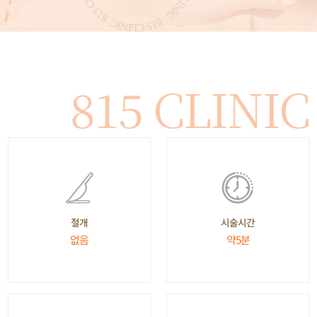
815 CLINIC
시술시간
절개
약5분
없음