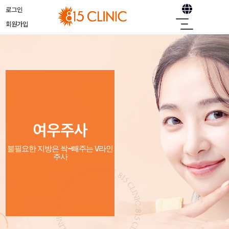
로그인
회원가입
여우주사
불필요한 지방은 싹~빼주는 V라인
주사