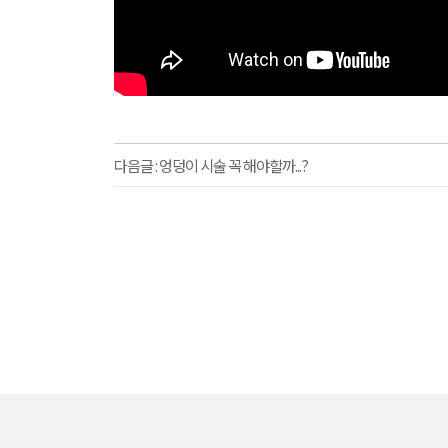
다음글 :
엉덩이 시술 꼭 해야할까...?