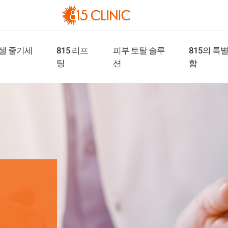
피부 토탈 솔루
셀 줄기세
815의 특
815 리프
션
함
팅