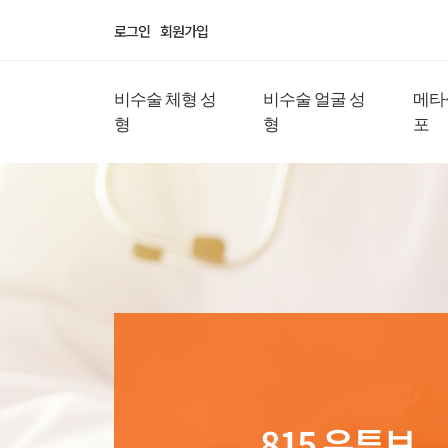
로그인
회원가입
비수술 체형 성
비수술 얼굴 성
메타
형
형
포
815 유튜브