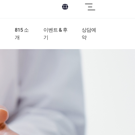
이벤트 & 후
별
상담예
815 소
기
약
개